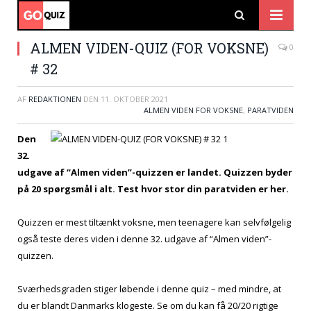
ALMEN VIDEN-QUIZ (FOR VOKSNE)
0
# 32
AF
REDAKTIONEN
DEN
11. OKTOBER 2021
ALMEN VIDEN FOR VOKSNE
,
PARATVIDEN
Den
32.
udgave af “Almen viden”-quizzen er landet. Quizzen byder
på 20 spørgsmål i alt. Test hvor stor din paratviden er her.
Quizzen er mest tiltænkt voksne, men teenagere kan selvfølgelig
også teste deres viden i denne 32. udgave af “Almen viden”-
quizzen.
Sværhedsgraden stiger løbende i denne quiz – med mindre, at
du er blandt Danmarks klogeste. Se om du kan få 20/20 rigtige