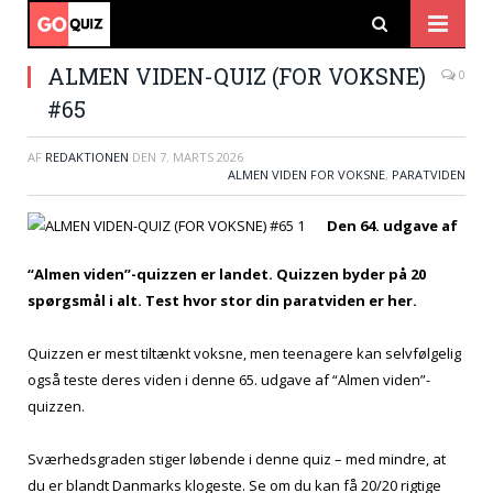
ALMEN VIDEN-QUIZ (FOR VOKSNE)
0
#65
AF
REDAKTIONEN
DEN
7. MARTS 2026
ALMEN VIDEN FOR VOKSNE
,
PARATVIDEN
Den 64. udgave af
“Almen viden”-quizzen er landet. Quizzen byder på 20
spørgsmål i alt. Test hvor stor din paratviden er her.
Quizzen er mest tiltænkt voksne, men teenagere kan selvfølgelig
også teste deres viden i denne 65. udgave af “Almen viden”-
quizzen.
Sværhedsgraden stiger løbende i denne quiz – med mindre, at
du er blandt Danmarks klogeste. Se om du kan få 20/20 rigtige