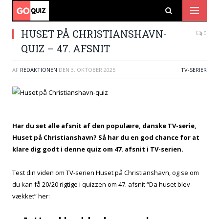
HUSET PÅ CHRISTIANSHAVN-
0
QUIZ – 47. AFSNIT
AF
REDAKTIONEN
DEN
3. OKTOBER 2025
TV-SERIER
Har du set alle afsnit af den populære, danske TV-serie,
Huset på Christianshavn? Så har du en god chance for at
klare dig godt i denne quiz om 47. afsnit i TV-serien.
Test din viden om TV-serien Huset på Christianshavn, og se om
du kan få 20/20 rigtige i quizzen om 47. afsnit “Da huset blev
vækket” her: