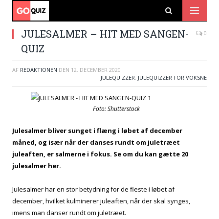
JULESALMER – HIT MED SANGEN-
0
QUIZ
AF
REDAKTIONEN
DEN
12. DECEMBER 2020
JULEQUIZZER
,
JULEQUIZZER FOR VOKSNE
Foto: Shutterstock
Julesalmer bliver sunget i flæng i løbet af december
måned, og især når der danses rundt om juletræet
juleaften, er salmerne i fokus. Se om du kan gætte 20
julesalmer her.
Julesalmer har en stor betydning for de fleste i løbet af
december, hvilket kulminerer juleaften, når der skal synges,
imens man danser rundt om juletræet.