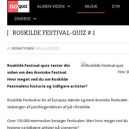
ALMEN VIDEN
MUSIK
DYR
DIVERSE
ROSKILDE FESTIVAL-QUIZ # 1
AF
REDAKTIONEN
DEN
5. JULI 2025
Roskilde Festival-quiz tester din
Foto: S
viden om den ikoniske festival.
Hvor meget ved du om Roskilde
Festivalens historie og tidligere artister?
Roskilde Festival er én af Europas største og mest ikoniske festivaler.
slutningen af juni/begyndelsen af juli i Roskilde.
Over 130.000 mennesker besøger festivalen. Men hvor meget ved du 
historie og tidligere artister på scenerne?