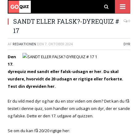
SANDT ELLER FALSK?-DYREQUIZ #
0
17
AF
REDAKTIONEN
DEN
7. OKTOBER 2024
DYR
Den
17.
dyrequiz med sandt eller falsk-udsagn er her. Du skal
vurdere, hvorvidt de 20 udsagn er rigtige eller forkerte.
Test din dyreviden her.
Er du vild med dyr og har du en stor viden om dem? Det kan du få
testet i denne quiz, som handler om udsagn om dyr, der er sande
og falske. Dette er den 17. udgave af quizzen.
Se om du kan få 20/20 rigtige her: