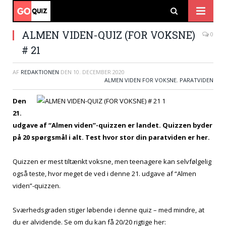
ALMEN VIDEN-QUIZ (FOR VOKSNE)
0
# 21
AF
REDAKTIONEN
DEN
10. DECEMBER 2020
ALMEN VIDEN FOR VOKSNE
,
PARATVIDEN
Den
21.
udgave af “Almen viden”-quizzen er landet. Quizzen byder
på 20 spørgsmål i alt. Test hvor stor din paratviden er her.
Quizzen er mest tiltænkt voksne, men teenagere kan selvfølgelig
også teste, hvor meget de ved i denne 21. udgave af “Almen
viden”-quizzen.
Sværhedsgraden stiger løbende i denne quiz – med mindre, at
du er alvidende. Se om du kan få 20/20 rigtige her: