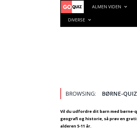
ALMEN VIDEN
DIVERSE
BROWSING:
BØRNE-QUIZ
Vil du udfordre dit barn med børne-q
geografi og historie, så prøv en grati
alderen 5-11 år.