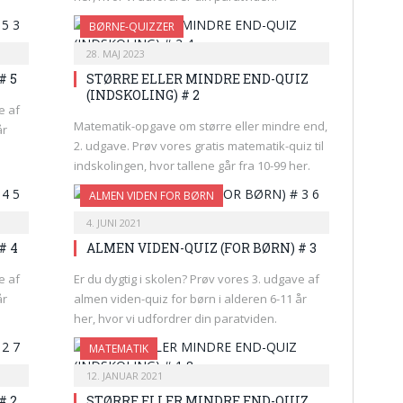
BØRNE-QUIZZER
28. MAJ 2023
# 5
STØRRE ELLER MINDRE END-QUIZ
(INDSKOLING) # 2
e af
Matematik-opgave om større eller mindre end,
år
2. udgave. Prøv vores gratis matematik-quiz til
indskolingen, hvor tallene går fra 10-99 her.
ALMEN VIDEN FOR BØRN
4. JUNI 2021
# 4
ALMEN VIDEN-QUIZ (FOR BØRN) # 3
e af
Er du dygtig i skolen? Prøv vores 3. udgave af
år
almen viden-quiz for børn i alderen 6-11 år
her, hvor vi udfordrer din paratviden.
MATEMATIK
12. JANUAR 2021
# 2
STØRRE ELLER MINDRE END-QUIZ