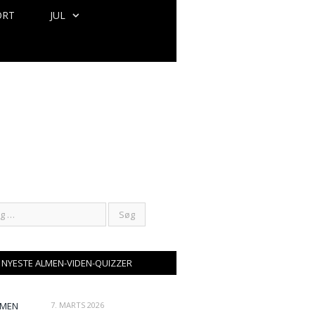
ORT
JUL
 NYESTE ALMEN-VIDEN-QUIZZER
7. MARTS 2026