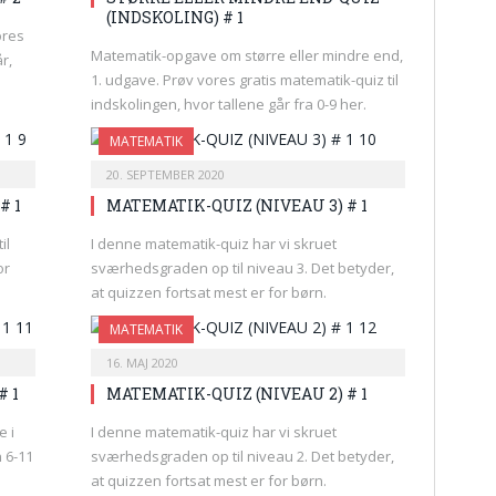
(INDSKOLING) # 1
ores
Matematik-opgave om større eller mindre end,
r,
1. udgave. Prøv vores gratis matematik-quiz til
indskolingen, hvor tallene går fra 0-9 her.
MATEMATIK
20. SEPTEMBER 2020
# 1
MATEMATIK-QUIZ (NIVEAU 3) # 1
il
I denne matematik-quiz har vi skruet
or
sværhedsgraden op til niveau 3. Det betyder,
at quizzen fortsat mest er for børn.
MATEMATIK
16. MAJ 2020
# 1
MATEMATIK-QUIZ (NIVEAU 2) # 1
e i
I denne matematik-quiz har vi skruet
 6-11
sværhedsgraden op til niveau 2. Det betyder,
at quizzen fortsat mest er for børn.