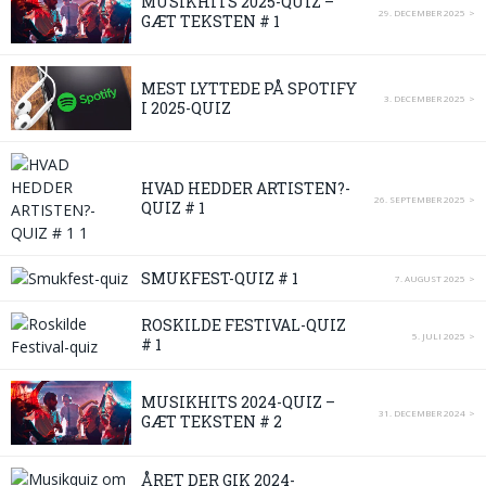
MUSIKHITS 2025-QUIZ –
29. DECEMBER 2025
GÆT TEKSTEN # 1
MEST LYTTEDE PÅ SPOTIFY
3. DECEMBER 2025
I 2025-QUIZ
HVAD HEDDER ARTISTEN?-
26. SEPTEMBER 2025
QUIZ # 1
SMUKFEST-QUIZ # 1
7. AUGUST 2025
ROSKILDE FESTIVAL-QUIZ
5. JULI 2025
# 1
MUSIKHITS 2024-QUIZ –
31. DECEMBER 2024
GÆT TEKSTEN # 2
ÅRET DER GIK 2024-