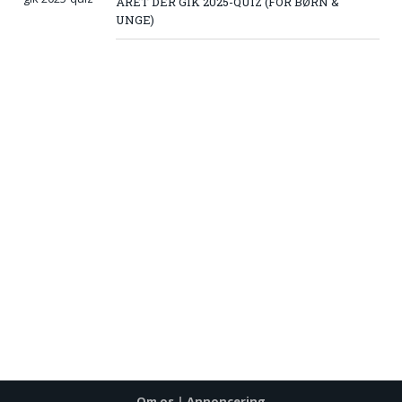
ÅRET DER GIK 2025-QUIZ (FOR BØRN &
UNGE)
Om os
|
Annoncering