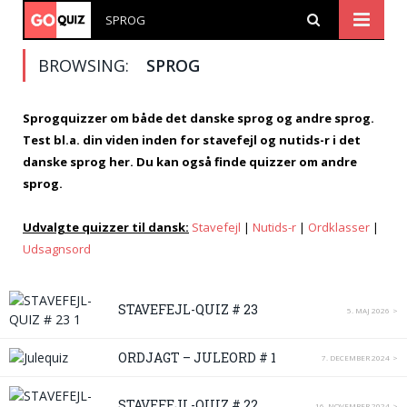
SPROG
BROWSING:
SPROG
Sprogquizzer om både det danske sprog og andre sprog.
Test bl.a. din viden inden for stavefejl og nutids-r i det
danske sprog her. Du kan også finde quizzer om andre
sprog.
Udvalgte quizzer til dansk:
Stavefejl
|
Nutids-r
|
Ordklasser
|
Udsagnsord
STAVEFEJL-QUIZ # 23
5. MAJ 2026
ORDJAGT – JULEORD # 1
7. DECEMBER 2024
STAVEFEJL-QUIZ # 22
16. NOVEMBER 2024