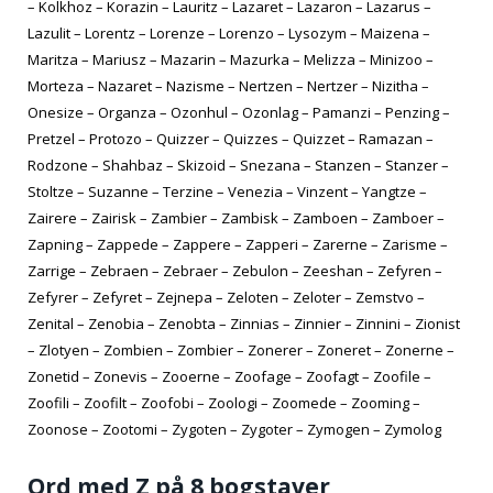
– Kolkhoz – Korazin – Lauritz – Lazaret – Lazaron – Lazarus –
Lazulit – Lorentz – Lorenze – Lorenzo – Lysozym – Maizena –
Maritza – Mariusz – Mazarin – Mazurka – Melizza – Minizoo –
Morteza – Nazaret – Nazisme – Nertzen – Nertzer – Nizitha –
Onesize – Organza – Ozonhul – Ozonlag – Pamanzi – Penzing –
Pretzel – Protozo – Quizzer – Quizzes – Quizzet – Ramazan –
Rodzone – Shahbaz – Skizoid – Snezana – Stanzen – Stanzer –
Stoltze – Suzanne – Terzine – Venezia – Vinzent – Yangtze –
Zairere – Zairisk – Zambier – Zambisk – Zamboen – Zamboer –
Zapning – Zappede – Zappere – Zapperi – Zarerne – Zarisme –
Zarrige – Zebraen – Zebraer – Zebulon – Zeeshan – Zefyren –
Zefyrer – Zefyret – Zejnepa – Zeloten – Zeloter – Zemstvo –
Zenital – Zenobia – Zenobta – Zinnias – Zinnier – Zinnini – Zionist
– Zlotyen – Zombien – Zombier – Zonerer – Zoneret – Zonerne –
Zonetid – Zonevis – Zooerne – Zoofage – Zoofagt – Zoofile –
Zoofili – Zoofilt – Zoofobi – Zoologi – Zoomede – Zooming –
Zoonose – Zootomi – Zygoten – Zygoter – Zymogen – Zymolog
Ord med Z på 8 bogstaver