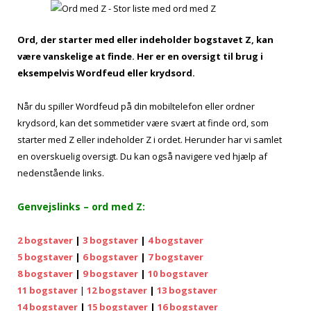
Ord, der starter med eller indeholder bogstavet Z, kan
være vanskelige at finde. Her er en oversigt til brug i
eksempelvis Wordfeud eller krydsord.
Når du spiller Wordfeud på din mobiltelefon eller ordner
krydsord, kan det sommetider være svært at finde ord, som
starter med Z eller indeholder Z i ordet. Herunder har vi samlet
en overskuelig oversigt. Du kan også navigere ved hjælp af
nedenstående links.
Genvejslinks – ord med Z:
2 bogstaver
|
3 bogstaver
|
4 bogstaver
5 bogstaver
|
6 bogstaver
|
7 bogstaver
8 bogstaver
|
9 bogstaver
|
10 bogstaver
11 bogstaver
|
12 bogstaver
|
13 bogstaver
14 bogstaver
|
15 bogstaver
|
16 bogstaver