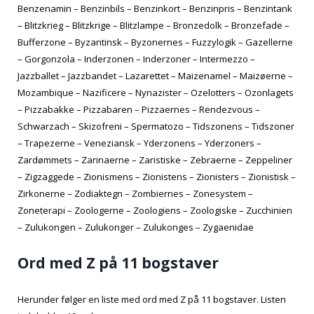
Benzenamin – Benzinbils – Benzinkort – Benzinpris – Benzintank
– Blitzkrieg – Blitzkrige – Blitzlampe – Bronzedolk – Bronzefade –
Bufferzone – Byzantinsk – Byzonernes – Fuzzylogik – Gazellerne
– Gorgonzola – Inderzonen – Inderzoner – Intermezzo –
Jazzballet – Jazzbandet – Lazarettet – Maizenamel – Maizøerne –
Mozambique – Nazificere – Nynazister – Ozelotters – Ozonlagets
– Pizzabakke – Pizzabaren – Pizzaernes – Rendezvous –
Schwarzach – Skizofreni – Spermatozo – Tidszonens – Tidszoner
– Trapezerne – Veneziansk – Yderzonens – Yderzoners –
Zardømmets – Zarinaerne – Zaristiske – Zebraerne – Zeppeliner
– Zigzaggede – Zionismens – Zionistens – Zionisters – Zionistisk –
Zirkonerne – Zodiaktegn – Zombiernes – Zonesystem –
Zoneterapi – Zoologerne – Zoologiens – Zoologiske – Zucchinien
– Zulukongen – Zulukonger – Zulukonges – Zygaenidae
Ord med Z på 11 bogstaver
Herunder følger en liste med ord med Z på 11 bogstaver. Listen