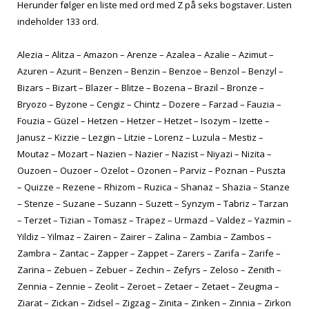
Herunder følger en liste med ord med Z på seks bogstaver. Listen
indeholder 133 ord.
Alezia – Alitza – Amazon – Arenze – Azalea – Azalie – Azimut –
Azuren – Azurit – Benzen – Benzin – Benzoe – Benzol – Benzyl –
Bizars – Bizart – Blazer – Blitze – Bozena – Brazil – Bronze –
Bryozo – Byzone – Cengiz – Chintz – Dozere – Farzad – Fauzia –
Fouzia – Güzel – Hetzen – Hetzer – Hetzet – Isozym – Izette –
Janusz – Kizzie – Lezgin – Litzie – Lorenz – Luzula – Mestiz –
Moutaz – Mozart – Nazien – Nazier – Nazist – Niyazi – Nizita –
Ouzoen – Ouzoer – Ozelot – Ozonen – Parviz – Poznan – Puszta
– Quizze – Rezene – Rhizom – Ruzica – Shanaz – Shazia – Stanze
– Stenze – Suzane – Suzann – Suzett – Synzym – Tabriz – Tarzan
– Terzet – Tizian – Tomasz – Trapez – Urmazd – Valdez – Yazmin –
Yildiz – Yilmaz – Zairen – Zairer – Zalina – Zambia – Zambos –
Zambra – Zantac – Zapper – Zappet – Zarers – Zarifa – Zarife –
Zarina – Zebuen – Zebuer – Zechin – Zefyrs – Zeloso – Zenith –
Zennia – Zennie – Zeolit – Zeroet – Zetaer – Zetaet – Zeugma –
Ziarat – Zickan – Zidsel – Zigzag – Zinita – Zinken – Zinnia – Zirkon