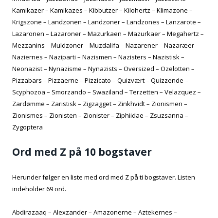
Kamikazer – Kamikazes – Kibbutzer – Kilohertz – Klimazone –
Krigszone – Landzonen – Landzoner – Landzones – Lanzarote –
Lazaronen – Lazaroner – Mazurkaen – Mazurkaer – Megahertz –
Mezzanins – Muldzoner – Muzdalifa – Nazarener – Nazaræer –
Naziernes – Naziparti – Nazismen – Nazisters – Nazistisk –
Neonazist – Nynazisme – Nynazists – Oversized – Ozelotten –
Pizzabars – Pizzaerne – Pizzicato – Quizvært – Quizzende –
Scyphozoa – Smorzando – Swaziland – Terzetten – Velazquez –
Zardømme – Zaristisk – Zigzagget – Zinkhvidt – Zionismen –
Zionismes – Zionisten – Zionister – Ziphiidae – Zsuzsanna –
Zygoptera
Ord med Z på 10 bogstaver
Herunder følger en liste med ord med Z på ti bogstaver. Listen
indeholder 69 ord.
Abdirazaaq – Alexzander – Amazonerne – Aztekernes –