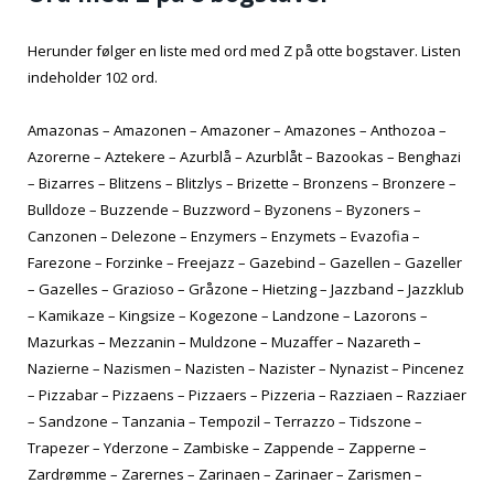
Herunder følger en liste med ord med Z på otte bogstaver. Listen
indeholder 102 ord.
Amazonas – Amazonen – Amazoner – Amazones – Anthozoa –
Azorerne – Aztekere – Azurblå – Azurblåt – Bazookas – Benghazi
– Bizarres – Blitzens – Blitzlys – Brizette – Bronzens – Bronzere –
Bulldoze – Buzzende – Buzzword – Byzonens – Byzoners –
Canzonen – Delezone – Enzymers – Enzymets – Evazofia –
Farezone – Forzinke – Freejazz – Gazebind – Gazellen – Gazeller
– Gazelles – Grazioso – Gråzone – Hietzing – Jazzband – Jazzklub
– Kamikaze – Kingsize – Kogezone – Landzone – Lazorons –
Mazurkas – Mezzanin – Muldzone – Muzaffer – Nazareth –
Nazierne – Nazismen – Nazisten – Nazister – Nynazist – Pincenez
– Pizzabar – Pizzaens – Pizzaers – Pizzeria – Razziaen – Razziaer
– Sandzone – Tanzania – Tempozil – Terrazzo – Tidszone –
Trapezer – Yderzone – Zambiske – Zappende – Zapperne –
Zardrømme – Zarernes – Zarinaen – Zarinaer – Zarismen –