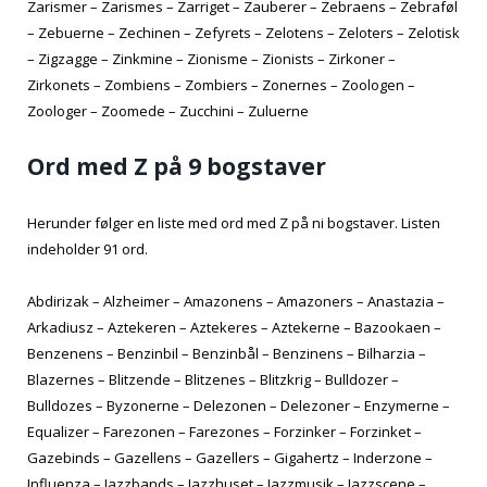
Zarismer – Zarismes – Zarriget – Zauberer – Zebraens – Zebraføl
– Zebuerne – Zechinen – Zefyrets – Zelotens – Zeloters – Zelotisk
– Zigzagge – Zinkmine – Zionisme – Zionists – Zirkoner –
Zirkonets – Zombiens – Zombiers – Zonernes – Zoologen –
Zoologer – Zoomede – Zucchini – Zuluerne
Ord med Z på 9 bogstaver
Herunder følger en liste med ord med Z på ni bogstaver. Listen
indeholder 91 ord.
Abdirizak – Alzheimer – Amazonens – Amazoners – Anastazia –
Arkadiusz – Aztekeren – Aztekeres – Aztekerne – Bazookaen –
Benzenens – Benzinbil – Benzinbål – Benzinens – Bilharzia –
Blazernes – Blitzende – Blitzenes – Blitzkrig – Bulldozer –
Bulldozes – Byzonerne – Delezonen – Delezoner – Enzymerne –
Equalizer – Farezonen – Farezones – Forzinker – Forzinket –
Gazebinds – Gazellens – Gazellers – Gigahertz – Inderzone –
Influenza – Jazzbands – Jazzhuset – Jazzmusik – Jazzscene –