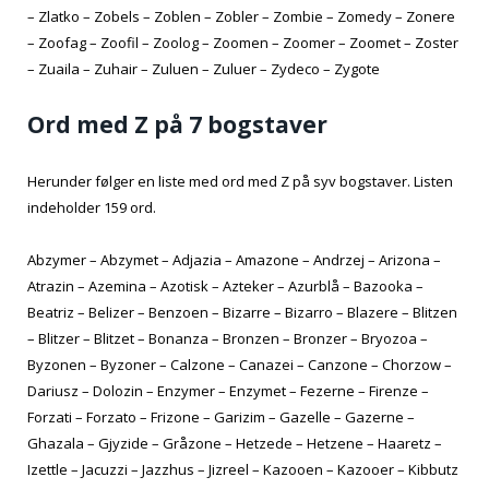
– Zlatko – Zobels – Zoblen – Zobler – Zombie – Zomedy – Zonere
– Zoofag – Zoofil – Zoolog – Zoomen – Zoomer – Zoomet – Zoster
– Zuaila – Zuhair – Zuluen – Zuluer – Zydeco – Zygote
Ord med Z på 7 bogstaver
Herunder følger en liste med ord med Z på syv bogstaver. Listen
indeholder 159 ord.
Abzymer – Abzymet – Adjazia – Amazone – Andrzej – Arizona –
Atrazin – Azemina – Azotisk – Azteker – Azurblå – Bazooka –
Beatriz – Belizer – Benzoen – Bizarre – Bizarro – Blazere – Blitzen
– Blitzer – Blitzet – Bonanza – Bronzen – Bronzer – Bryozoa –
Byzonen – Byzoner – Calzone – Canazei – Canzone – Chorzow –
Dariusz – Dolozin – Enzymer – Enzymet – Fezerne – Firenze –
Forzati – Forzato – Frizone – Garizim – Gazelle – Gazerne –
Ghazala – Gjyzide – Gråzone – Hetzede – Hetzene – Haaretz –
Izettle – Jacuzzi – Jazzhus – Jizreel – Kazooen – Kazooer – Kibbutz