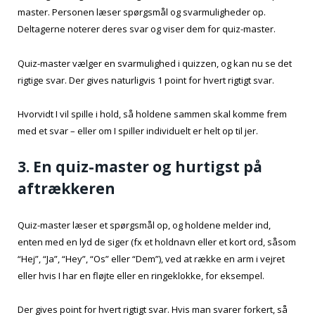
master. Personen læser spørgsmål og svarmuligheder op.
Deltagerne noterer deres svar og viser dem for quiz-master.
Quiz-master vælger en svarmulighed i quizzen, og kan nu se det
rigtige svar. Der gives naturligvis 1 point for hvert rigtigt svar.
Hvorvidt I vil spille i hold, så holdene sammen skal komme frem
med et svar – eller om I spiller individuelt er helt op til jer.
3. En quiz-master og hurtigst på
aftrækkeren
Quiz-master læser et spørgsmål op, og holdene melder ind,
enten med en lyd de siger (fx et holdnavn eller et kort ord, såsom
“Hej”, “Ja”, “Hey”, “Os” eller “Dem”), ved at række en arm i vejret
eller hvis I har en fløjte eller en ringeklokke, for eksempel.
Der gives point for hvert rigtigt svar. Hvis man svarer forkert, så