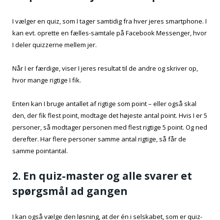
I vælger en quiz, som I tager samtidig fra hver jeres smartphone. I
kan evt. oprette en fælles-samtale på Facebook Messenger, hvor
I deler quizzerne mellem jer.
Når I er færdige, viser I jeres resultat til de andre og skriver op,
hvor mange rigtige I fik.
Enten kan I bruge antallet af rigtige som point – eller også skal
den, der fik flest point, modtage det højeste antal point. Hvis I er 5
personer, så modtager personen med flest rigtige 5 point. Og ned
derefter. Har flere personer samme antal rigtige, så får de
samme pointantal.
2. En quiz-master og alle svarer et
spørgsmål ad gangen
I kan også vælge den løsning, at der én i selskabet, som er quiz-