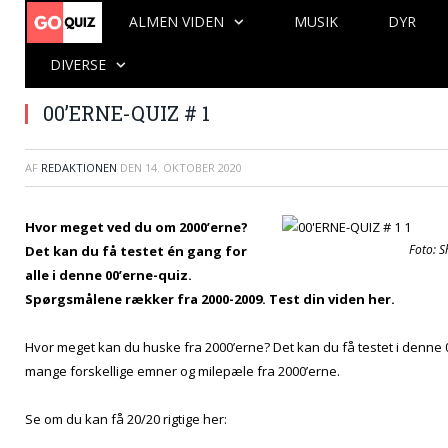
ALMEN VIDEN
MUSIK
DYR
DIVERSE
00’ERNE-QUIZ # 1
AF
REDAKTIONEN
DEN
14. OKTOBER 2020
Hvor meget ved du om 2000’erne?
Foto: S
Det kan du få testet én gang for
alle i denne 00’erne-quiz.
Spørgsmålene rækker fra 2000-2009. Test din viden her.
Hvor meget kan du huske fra 2000’erne? Det kan du få testet i denne 
mange forskellige emner og milepæle fra 2000’erne.
Se om du kan få 20/20 rigtige her: