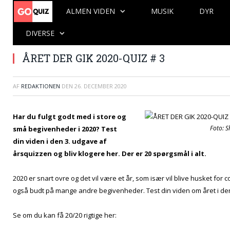
ALMEN VIDEN
MUSIK
DYR
DIVERSE
ÅRET DER GIK 2020-QUIZ # 3
AF
REDAKTIONEN
DEN
26. DECEMBER 2020
Har du fulgt godt med i store og
Foto: S
små begivenheder i 2020? Test
din viden i den 3. udgave af
årsquizzen og bliv klogere her. Der er 20 spørgsmål i alt.
2020 er snart ovre og det vil være et år, som især vil blive husket for 
også budt på mange andre begivenheder. Test din viden om året i de
Se om du kan få 20/20 rigtige her: