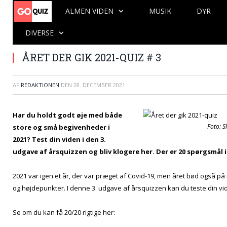
ALMEN VIDEN
MUSIK
DYR
DIVERSE
ÅRET DER GIK 2021-QUIZ # 3
AF
REDAKTIONEN
DEN
28. DECEMBER 2021
Har du holdt godt øje med både
Foto: S
store og små begivenheder i
2021? Test din viden i den 3.
udgave af årsquizzen og bliv klogere her. Der er 20 spørgsmål i 
2021 var igen et år, der var præget af Covid-19, men året bød også 
og højdepunkter. I denne 3. udgave af årsquizzen kan du teste din vi
Se om du kan få 20/20 rigtige her: