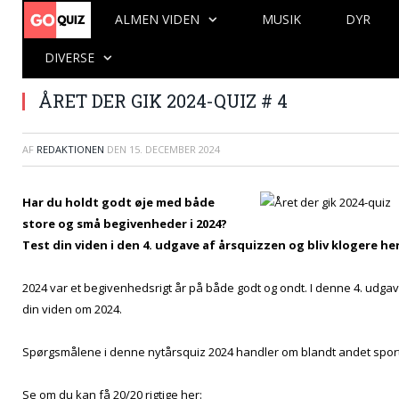
ALMEN VIDEN
MUSIK
DYR
DIVERSE
ÅRET DER GIK 2024-QUIZ # 4
AF
REDAKTIONEN
DEN
15. DECEMBER 2024
Har du holdt godt øje med både
store og små begivenheder i 2024?
Test din viden i den 4. udgave af årsquizzen og bliv klogere her.
2024 var et begivenhedsrigt år på både godt og ondt. I denne 4. udga
din viden om 2024.
Spørgsmålene i denne nytårsquiz 2024 handler om blandt andet sport, t
Se om du kan få 20/20 rigtige her: