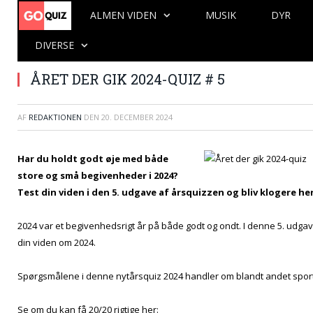
ALMEN VIDEN
MUSIK
DYR
DIVERSE
ÅRET DER GIK 2024-QUIZ # 5
AF
REDAKTIONEN
DEN
20. DECEMBER 2024
Har du holdt godt øje med både
store og små begivenheder i 2024?
Test din viden i den 5. udgave af årsquizzen og bliv klogere her.
2024 var et begivenhedsrigt år på både godt og ondt. I denne 5. udga
din viden om 2024.
Spørgsmålene i denne nytårsquiz 2024 handler om blandt andet sport, t
Se om du kan få 20/20 rigtige her: