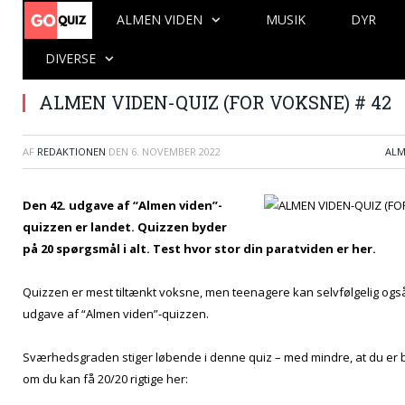
ALMEN VIDEN
MUSIK
DYR
DIVERSE
ALMEN VIDEN-QUIZ (FOR VOKSNE) # 42
AF
REDAKTIONEN
DEN
6. NOVEMBER 2022
ALM
Den 42. udgave af “Almen viden”-
quizzen er landet. Quizzen byder
på 20 spørgsmål i alt. Test hvor stor din paratviden er her.
Quizzen er mest tiltænkt voksne, men teenagere kan selvfølgelig også
udgave af “Almen viden”-quizzen.
Sværhedsgraden stiger løbende i denne quiz – med mindre, at du er 
om du kan få 20/20 rigtige her: