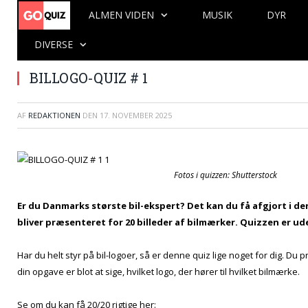
ALMEN VIDEN
MUSIK
DYR
DIVERSE
BILLOGO-QUIZ # 1
AF
REDAKTIONEN
DEN
17. NOVEMBER 2025
Fotos i quizzen: Shutterstock
Er du Danmarks største bil-ekspert? Det kan du få afgjort i de
bliver præsenteret for 20 billeder af bilmærker. Quizzen er u
Har du helt styr på bil-logoer, så er denne quiz lige noget for dig. Du
din opgave er blot at sige, hvilket logo, der hører til hvilket bilmærke.
Se om du kan få 20/20 rigtige her: