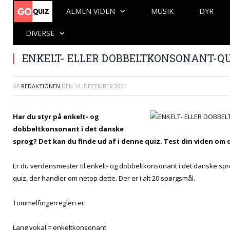
ALMEN VIDEN
MUSIK
DYR
DIVERSE
ENKELT- ELLER DOBBELTKONSONANT-QUI
AF
REDAKTIONEN
DEN
14. DECEMBER 2020
Har du styr på enkelt- og
dobbeltkonsonant i det danske
sprog? Det kan du finde ud af i denne quiz. Test din viden om 
Er du verdensmester til enkelt- og dobbeltkonsonant i det danske spr
quiz, der handler om netop dette. Der er i alt 20 spørgsmål.
Tommelfingerreglen er:
Lang vokal = enkeltkonsonant