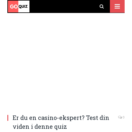
Er du en casino-ekspert? Test din
0
viden i denne quiz