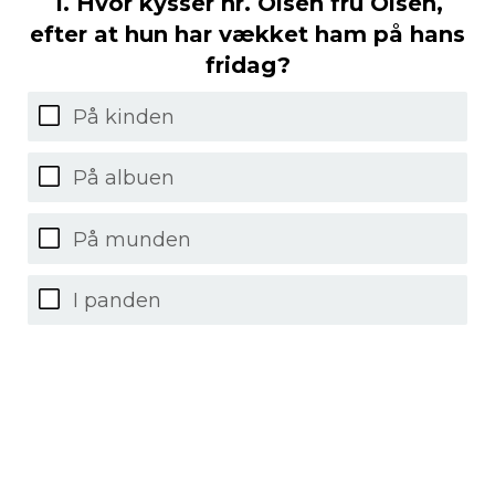
1. Hvor kysser hr. Olsen fru Olsen,
efter at hun har vækket ham på hans
fridag?
På kinden
På albuen
På munden
I panden