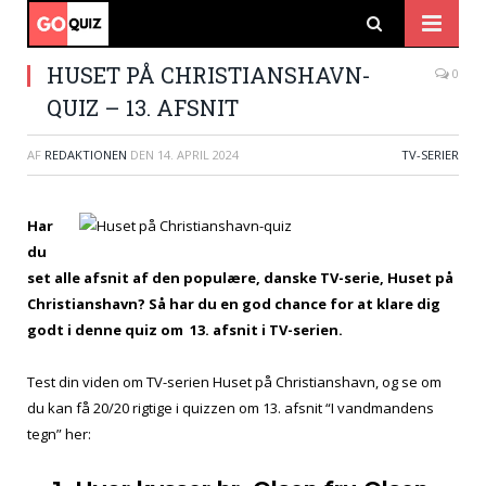
HUSET PÅ CHRISTIANSHAVN-
0
QUIZ – 13. AFSNIT
AF
REDAKTIONEN
DEN
14. APRIL 2024
TV-SERIER
Har
du
set alle afsnit af den populære, danske TV-serie, Huset på
Christianshavn? Så har du en god chance for at klare dig
godt i denne quiz om 13. afsnit i TV-serien.
Test din viden om TV-serien Huset på Christianshavn, og se om
du kan få 20/20 rigtige i quizzen om 13. afsnit “I vandmandens
tegn” her: