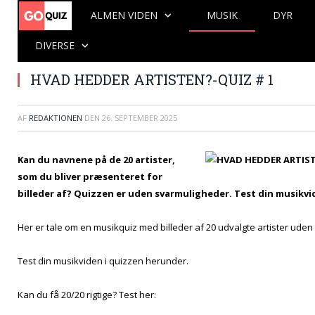
ALMEN VIDEN
MUSIK
DYR
DIVERSE
HVAD HEDDER ARTISTEN?-QUIZ # 1
AF
REDAKTIONEN
DEN
26. SEPTEMBER 2025
Kan du navnene på de 20 artister,
som du bliver præsenteret for
billeder af? Quizzen er uden svarmuligheder. Test din musikvi
Her er tale om en musikquiz med billeder af 20 udvalgte artister ude
Test din musikviden i quizzen herunder.
Kan du få 20/20 rigtige? Test her: