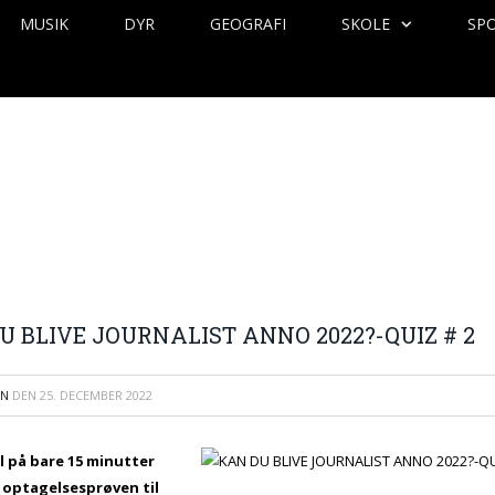
MUSIK
DYR
GEOGRAFI
SKOLE
SP
U BLIVE JOURNALIST ANNO 2022?-QUIZ # 2
EN
DEN
25. DECEMBER 2022
 på bare 15 minutter
f optagelsesprøven til