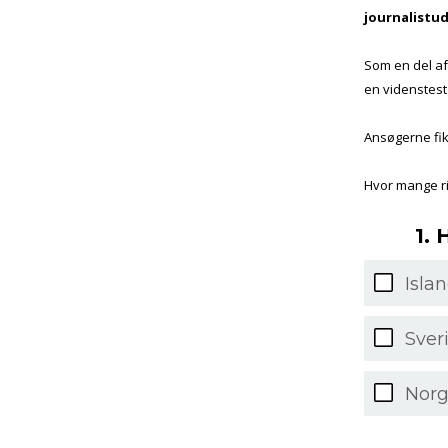
journalistud
Som en del af
en videnstest
Ansøgerne fik
Hvor mange ri
1. 
Isla
Sver
Nor