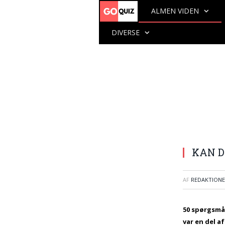
ALMEN VIDEN
DIVERSE
KAN D
AF
REDAKTION
50 spørgsmål
var en del a