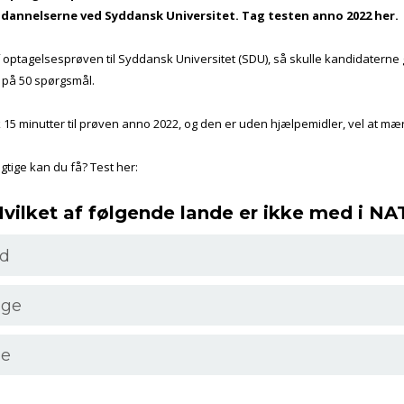
dannelserne ved Syddansk Universitet. Tag testen anno 2022 her.
 optagelsesprøven til Syddansk Universitet (SDU), så skulle kandidatern
 på 50 spørgsmål.
 15 minutter til prøven anno 2022, og den er uden hjælpemidler, vel at mæ
gtige kan du få? Test her:
Hvilket af følgende lande er ikke med i N
nd
ige
ge