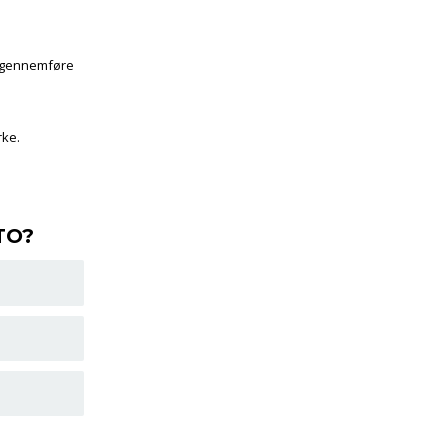
e gennemføre
rke.
ATO?