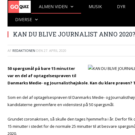
ALMEN VIDEN
MUSIK
DYR
DIVERSE
KAN DU BLIVE JOURNALIST ANNO 2020?
AF
REDAKTIONEN
DEN
27. APRIL 2020
50 spørgsmål på bare 15 minutter
var en del af optagelsesprøven til
Danmarks Medie- og Journalisthøjskole. Kan du klare prøven? T
Som en del af optagelsesprøven til Danmarks Medie- og Journalisthøjs
kandidaterne gennemføre en videnstest på 50 spørgsmål.
Grundet coronakrisen, så skulle den tages hjemmefra i år. Derfor fi
15 minutter i stedet for de normale 25 minutter til at besvare spørgs
2020.