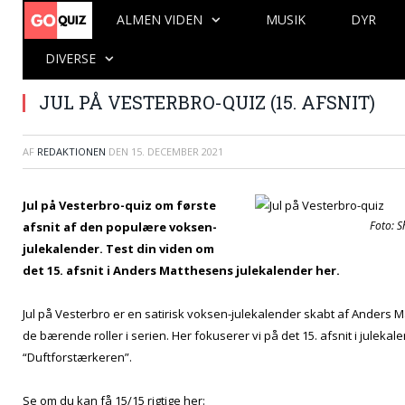
ALMEN VIDEN
MUSIK
DYR
DIVERSE
JUL PÅ VESTERBRO-QUIZ (15. AFSNIT)
AF
REDAKTIONEN
DEN
15. DECEMBER 2021
Jul på Vesterbro-quiz om første
Foto: S
afsnit af den populære voksen-
julekalender. Test din viden om
det 15. afsnit i Anders Matthesens julekalender her.
Jul på Vesterbro er en satirisk voksen-julekalender skabt af Anders M
de bærende roller i serien. Her fokuserer vi på det 15. afsnit i juleka
“Duftforstærkeren”.
Se om du kan få 15/15 rigtige her: