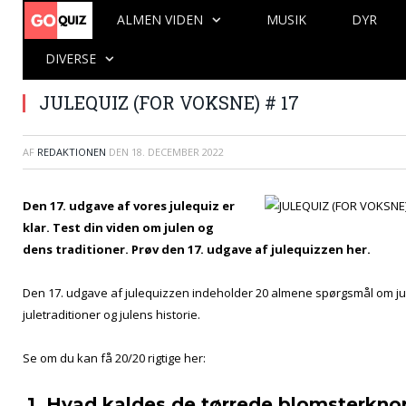
ALMEN VIDEN
MUSIK
DYR
DIVERSE
JULEQUIZ (FOR VOKSNE) # 17
AF
REDAKTIONEN
DEN
18. DECEMBER 2022
Den 17. udgave af vores julequiz er
klar. Test din viden om julen og
dens traditioner. Prøv den 17. udgave af julequizzen her.
Den 17. udgave af julequizzen indeholder 20 almene spørgsmål om jul
juletraditioner og julens historie.
Se om du kan få 20/20 rigtige her:
1. Hvad kaldes de tørrede blomsterkno