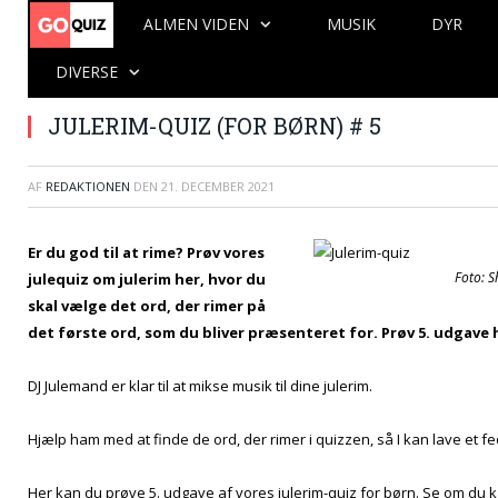
ALMEN VIDEN
MUSIK
DYR
DIVERSE
JULERIM-QUIZ (FOR BØRN) # 5
AF
REDAKTIONEN
DEN
21. DECEMBER 2021
Er du god til at rime? Prøv vores
Foto: S
julequiz om julerim her, hvor du
skal vælge det ord, der rimer på
det første ord, som du bliver præsenteret for. Prøv 5. udgave 
DJ Julemand er klar til at mikse musik til dine julerim.
Hjælp ham med at finde de ord, der rimer i quizzen, så I kan lave et
Her kan du prøve 5. udgave af vores julerim-quiz for børn. Se om du ka