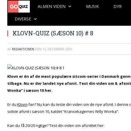
ALMEN VIDEN
MUSIK
DYR
DIVERSE
KLOVN-QUIZ (SÆSON 10) # 8
AF
REDAKTIONEN
DEN
15. DECEMBER 2025
Klovn er én af de mest populære sitcom-serier i Danmark genne
tilbage. Nu er der landet nye afsnit. Test din viden om 8. afsn
Wonka” i sæson 10 her.
Er du
Klovn
-fan? Nu kan du teste din viden om de nye afsnit. I denne q
sidste afsnit i sæson 10, kaldet “Kransekagernes Willy Wonka”.
Kan du få 20/20 rigtige? Test din viden om afsnittet her: