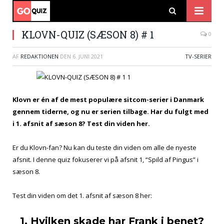
KLOVN-QUIZ (SÆSON 8) # 1
0
AF
REDAKTIONEN
DEN
6. JUNI 2021
TV-SERIER
Klovn er én af de mest populære sitcom-serier i Danmark
gennem tiderne, og nu er serien tilbage. Har du fulgt med
i 1. afsnit af sæson 8? Test din viden her.
Er du Klovn-fan? Nu kan du teste din viden om alle de nyeste
afsnit. I denne quiz fokuserer vi på afsnit 1, “Spild af Pingus” i
sæson 8.
Test din viden om det 1. afsnit af sæson 8 her:
1. Hvilken skade har Frank i benet?