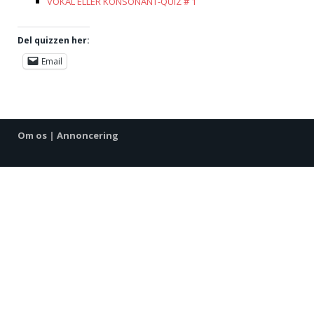
VOKAL ELLER KONSONANT-QUIZ # 1
Del quizzen her:
Email
Om os
|
Annoncering