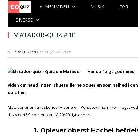
ALMEN VIDEN
MUSIK
DYR
DIVERSE
MATADOR-QUIZ # 111
AF
REDAKTIONEN
DEN
31. JANUAR 2026
Har du fulgt godt med i
viden om handlingen, skuespillerne og serien som helhed i den
quiz her.
Matador er en landskendt TV-serie om Korsbæk, men hvor meget ved
til stykket? Se om du kan få 20/20 rigtige her:
1. Oplever oberst Hachel befrie