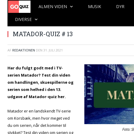
ALMEN VIDEN
MUSIK
DYR
DIVERSE
MATADOR-QUIZ # 13
AF
REDAKTIONEN
DEN
31. JULI 2021
Har du fulgt godt med i TV-
serien Matador? Test din viden
om handlingen, skuespillerne og
serien som helhed i den 13.
udgave af Matador-quiz her.
Matador er en landskendt TV-serie
om Korsbæk, men hvor meget ved
du om serien, når det kommer til
Foto: S
stykket? Test din viden om serien og