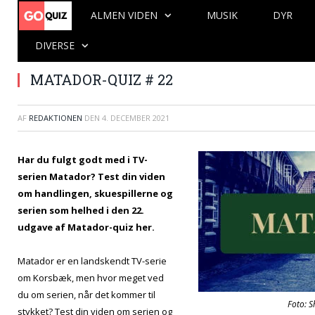
ALMEN VIDEN
MUSIK
DYR
DIVERSE
MATADOR-QUIZ # 22
AF
REDAKTIONEN
DEN
4. DECEMBER 2021
Har du fulgt godt med i TV-
serien Matador? Test din viden
om handlingen, skuespillerne og
serien som helhed i den 22.
udgave af Matador-quiz her.
Matador er en landskendt TV-serie
om Korsbæk, men hvor meget ved
du om serien, når det kommer til
Foto: S
stykket? Test din viden om serien og