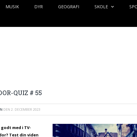
MUSIK
DYR
GEOGRAFI
SKOLE
SP
OR-QUIZ # 55
EN
DEN
2. DECEMBER 2023
 godt med i TV-
dor
? Test din viden