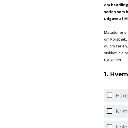
om handling
serien som h
udgave af M
Matador er en
om Korsbæk, 
du om serien,
stykket? Se o
rigtige her:
1. Hvem
Hans
Kris
Holg