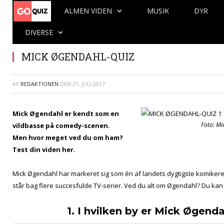
ALMEN VIDEN
MUSIK
DYR
DIVERSE
MICK ØGENDAHL-QUIZ
AF
REDAKTIONEN
DEN
25. JULI 2017
Mick Øgendahl er kendt som en
Foto: Mi
vildbasse på comedy-scenen.
Men hvor meget ved du om ham?
Test din viden her.
Mick Øgendahl har markeret sig som én af landets dygtigste komike
står bag flere succesfulde TV-serier. Ved du alt om Øgendahl? Du kan 
1. I hvilken by er Mick Øgend