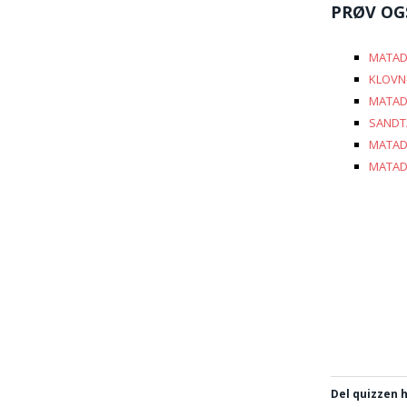
PRØV OG
MATAD
KLOVN-
MATAD
SANDT/
MATAD
MATAD
Del quizzen h