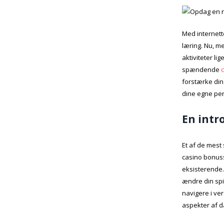
Med internett
læring. Nu, me
aktiviteter li
spændende
forstærke din 
dine egne pe
En intr
Et af de mest
casino bonusse
eksisterende.
ændre din spi
navigere i ve
aspekter af d