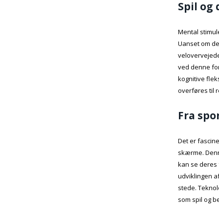
Spil og
Mental stimule
Uanset om det
velovervejede
ved denne for
kognitive flek
overføres til
Fra spo
Det er fascine
skærme. Denne
kan se deres 
udviklingen af
stede. Teknol
som spil og be