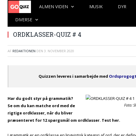
ALMEN VIDEN
MUSIK
DYR
DIVERSE
ORDKLASSER-QUIZ # 4
AF
REDAKTIONEN
DEN
3. NOVEMBER 2020
Quizzen leveres i samarbejde med
Ordsprogogt
Har du godt styr på grammatik?
Foto: S
Se om du kan matche ord med de
rigtige ordklasser, når du bliver
præsenteret for 12 spørgsmål om ordklasser. Test her.
I grammatik er en ordklasse en lingvistisk kategori af ord, der er defi