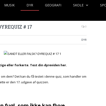
MUSIK
DYR
GEOGRAFI
SKOLE
SP
YREQUIZ # 17
0
DYR
ige eller forkerte. Test din dyreviden her.
en om dem? Det kan du få testet i denne quiz, som handler om
ette er den 17. udgave af quizzen.
en fugl, som ikke kan flyve.