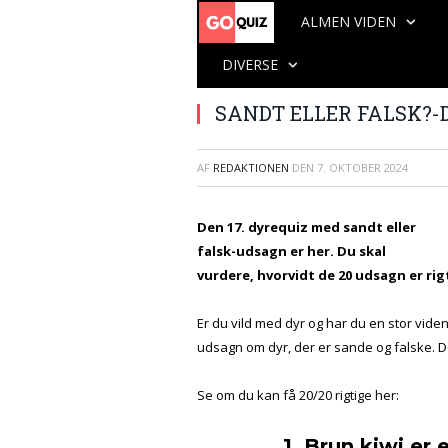
ALMEN VIDEN
DIVERSE
SANDT ELLER FALSK?-D
AF
REDAKTIONEN
DEN
7. OKTOBER 2024
Den 17. dyrequiz med sandt eller
falsk-udsagn er her. Du skal
vurdere, hvorvidt de 20 udsagn er rigt
Er du vild med dyr og har du en stor vid
udsagn om dyr, der er sande og falske. D
Se om du kan få 20/20 rigtige her:
1. Brun kiwi er 