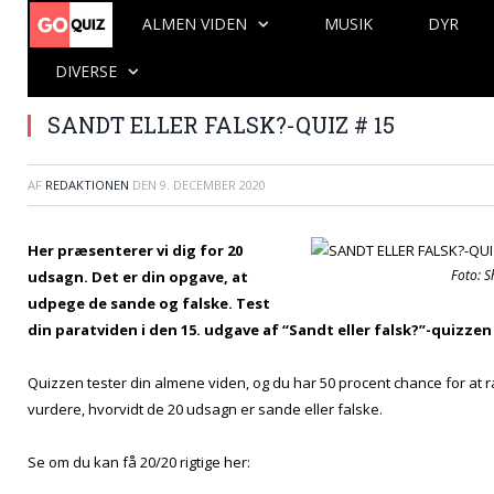
ALMEN VIDEN
MUSIK
DYR
DIVERSE
SANDT ELLER FALSK?-QUIZ # 15
AF
REDAKTIONEN
DEN
9. DECEMBER 2020
Her præsenterer vi dig for 20
Foto: S
udsagn. Det er din opgave, at
udpege de sande og falske. Test
din paratviden i den 15. udgave af “Sandt eller falsk?”-quizzen
Quizzen tester din almene viden, og du har 50 procent chance for at ra
vurdere, hvorvidt de 20 udsagn er sande eller falske.
Se om du kan få 20/20 rigtige her: