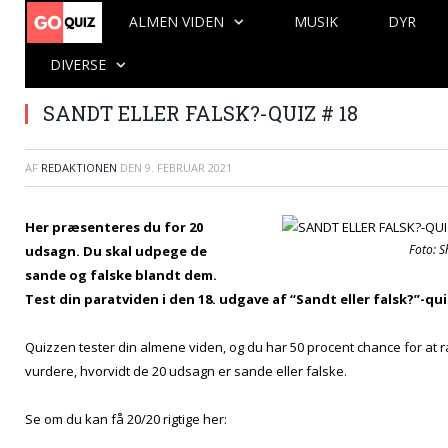
ALMEN VIDEN
MUSIK
DYR
DIVERSE
SANDT ELLER FALSK?-QUIZ # 18
AF
REDAKTIONEN
DEN
9. FEBRUAR 2021
Her præsenteres du for 20
Foto: S
udsagn. Du skal udpege de
sande og falske blandt dem.
Test din paratviden i den 18. udgave af “Sandt eller falsk?”-qu
Quizzen tester din almene viden, og du har 50 procent chance for at ra
vurdere, hvorvidt de 20 udsagn er sande eller falske.
Se om du kan få 20/20 rigtige her: