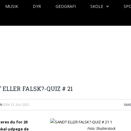
MUSIK
DYR
GEOGRAFI
SKOLE
SP
 ELLER FALSK?-QUIZ # 21
EN
DEN
13. JULI 2021
SAND
eres du for 20
Foto: Shutterstock
skal udpege de