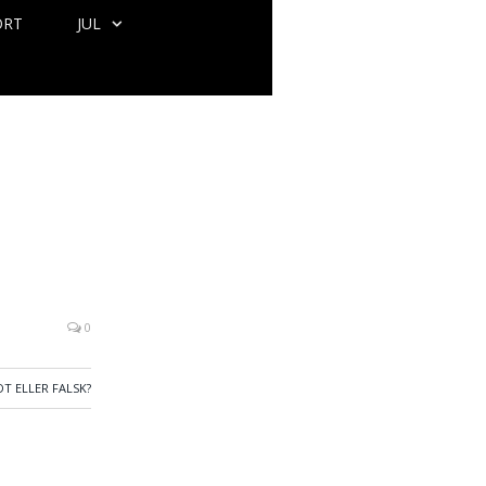
ORT
JUL
0
T ELLER FALSK?