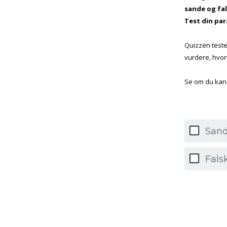
sande og fa
Test din par
Quizzen teste
vurdere, hvor
Se om du kan f
Sand
Fals