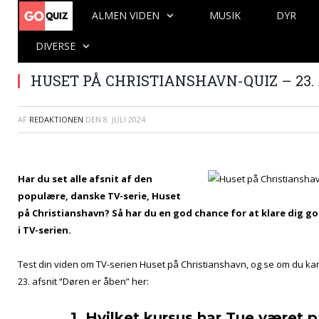
ALMEN VIDEN
MUSIK
DYR
DIVERSE
HUSET PÅ CHRISTIANSHAVN-QUIZ – 23.
AF
REDAKTIONEN
DEN
8. JULI 2024
Har du set alle afsnit af den
populære, danske TV-serie, Huset
på Christianshavn? Så har du en god chance for at klare dig go
i TV-serien.
Test din viden om TV-serien Huset på Christianshavn, og se om du kan 
23. afsnit “Døren er åben” her:
1. Hvilket kursus har Tue været p