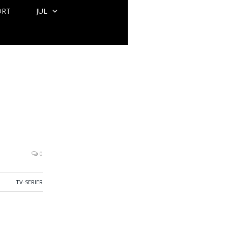
ORT
JUL
0
TV-SERIER