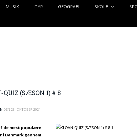
MUSIK
DYR
GEOGRAFI
SKOLE
SP
QUIZ (SÆSON 1) # 8
EN
DEN
28. OKTOBER 2021
 af de mest populære
er i Danmark gennem