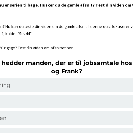
nu er serien tilbage. Husker du de gamle afsnit? Test din viden om 8
.
n? Nu kan du teste din viden om de gamle afsnit. I denne quiz fokuserer vi
1, kaldet “Str. 44”.
0 rigtige? Test din viden om afsnittet her:
 hedder manden, der er til jobsamtale ho
og Frank?
ning
ten