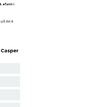
. afsnit i
 på det 8.
s Casper