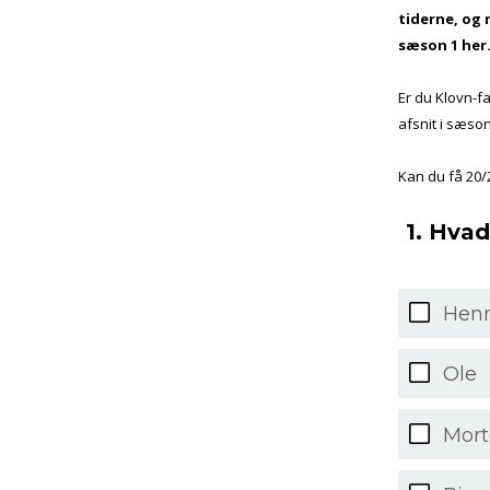
tiderne, og 
sæson 1 her
Er du Klovn-fa
afsnit i sæson 
Kan du få 20/2
1. Hvad
Hen
Ole
Mor