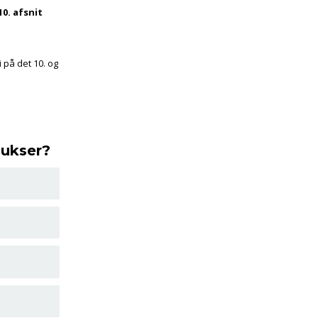
0. afsnit
 på det 10. og
bukser?