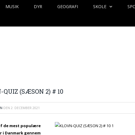
MUSIK
DYR
GEOGRAFI
SKOLE
SP
QUIZ (SÆSON 2) # 10
EN
DEN
2. DECEMBER 2021
 af de mest populære
er i Danmark gennem