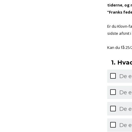
tiderne, og 
“Franks fede
Er du Klovn-fa
sidste afsnit 
Kan du få 25/2
1. Hva
De e
De e
De er
De e