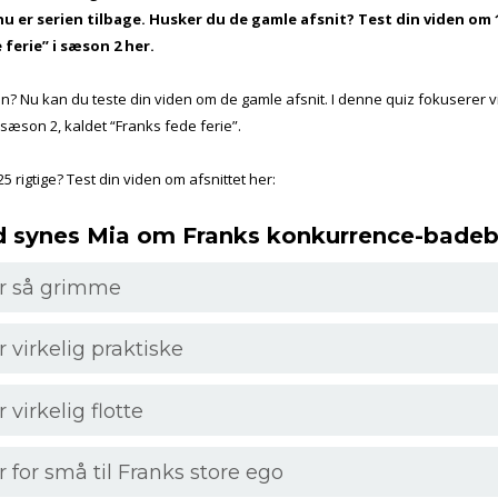
nu er serien tilbage. Husker du de gamle afsnit? Test din viden om 1
 ferie” i sæson 2 her.
n? Nu kan du teste din viden om de gamle afsnit. I denne quiz fokuserer vi
i sæson 2, kaldet “Franks fede ferie”.
5 rigtige? Test din viden om afsnittet her:
d synes Mia om Franks konkurrence-bade
r så grimme
r virkelig praktiske
 virkelig flotte
r for små til Franks store ego