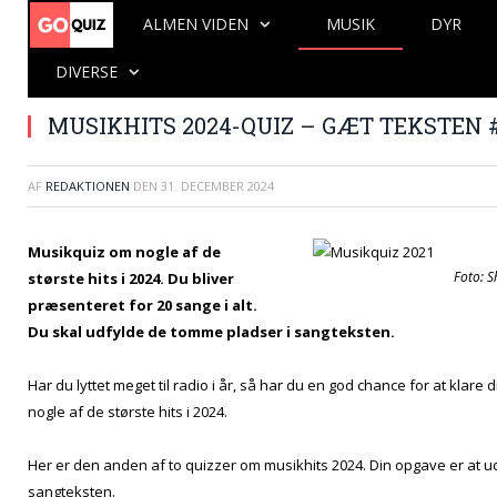
ALMEN VIDEN
MUSIK
DYR
DIVERSE
MUSIKHITS 2024-QUIZ – GÆT TEKSTEN #
AF
REDAKTIONEN
DEN
31. DECEMBER 2024
Musikquiz om nogle af de
Foto: S
største hits i 2024. Du bliver
præsenteret for 20 sange i alt.
Du skal udfylde de tomme pladser i sangteksten.
Har du lyttet meget til radio i år, så har du en god chance for at klare
nogle af de største hits i 2024.
Her er den anden af to quizzer om musikhits 2024. Din opgave er at u
sangteksten.